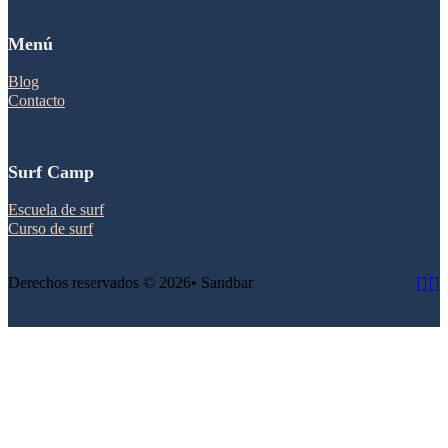
Menú
Blog
Contacto
Surf Camp
Escuela de surf
Curso de surf
Derechos reservados © 2026• Sandbar
Foll
Fol
Fo